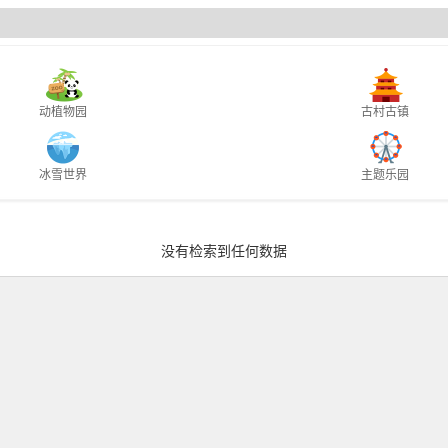
动植物园
古村古镇
冰雪世界
主题乐园
自然风光
灯会庙会
没有检索到任何数据
水上乐园
漂流
避暑
博物馆