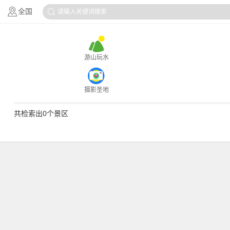
全国
请输入关键词搜索
游山玩水
摄影圣地
共检索出0个景区
暖心温泉
历史古迹
赏花